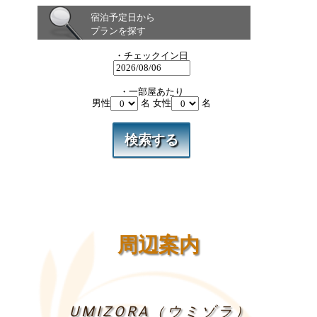
宿泊予定日から
プランを探す
・チェックイン日
・一部屋あたり
男性
名 女性
名
周辺案内
UMIZORA（ウミゾラ）