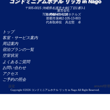
コンドミニアムホテル リッカ in Nago
〒905-0015 沖縄県名護市大南1丁目1番3-1
運営会社
TEL:
株式会社リッカホテルズ
0980-43-6118
那覇市泉崎2-105-13-803
代表取締役 具志堅 卓
トップ
客室・サービス案内
周辺案内
宿泊プランの一覧
空室状況
よくあるご質問
お問い合わせ
アクセス
ご予約の照会
設定
around管理
Copyright ©2026 コンドミニアムホテル リッカ in Nago All Right Reserved.