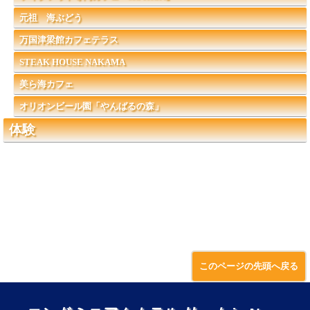
元祖 海ぶどう
万国津梁館カフェテラス
STEAK HOUSE NAKAMA
美ら海カフェ
オリオンビール園「やんばるの森」
体験
このページの先頭へ戻る