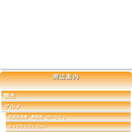
周辺案内
観光
グルメ
民謡居酒屋 島唄処 ゆいなぐぅ
キャプテンカンガルー