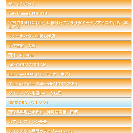
がらまんじゃく
Cafe Dining CITACITA
宇宙で３番目においしい揚げたてマラサダドーナツアイスのお店 本
部本店
ステーキハウス88美ら海店
百年古家 大家
琉冰 Ryu-Pin
cafe CAHAYA BULAN
hale'aina HOA（ハレアイナ・ホア）
Okinawa Fusion Patisserie MONT CREA
ダイニング＆泡盛Bar うら庭
UMIZORA（ウミゾラ）
琉球島料理と水炊き 沖縄居酒屋 田芋
カフェレストラン長楽
テイクアウト専門カフェ『sea Heart』