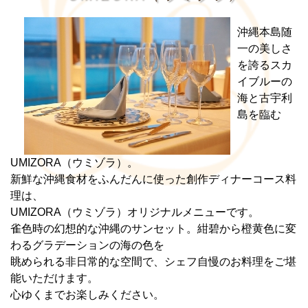
沖縄本島随
一の美しさ
を誇るスカ
イブルーの
海と古宇利
島を臨む
UMIZORA（ウミゾラ）。
新鮮な沖縄食材をふんだんに使った創作ディナーコース料
理は、
UMIZORA（ウミゾラ）オリジナルメニューです。
雀色時の幻想的な沖縄のサンセット。紺碧から橙黄色に変
わるグラデーションの海の色を
眺められる非日常的な空間で、シェフ自慢のお料理をご堪
能いただけます。
心ゆくまでお楽しみください。