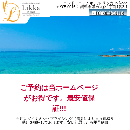
コンドミニアムホテル リッカ in Nago
〒905-0015 沖縄県名護市大南1丁目1番3-1
MENU
0980-43-6118
ご予約は当ホームページ
がお得です。最安値保
証!!!
当店はダイナミックプライシング（需要により日々価格変
動）を採用しております。安いと思ったら即予約!!!