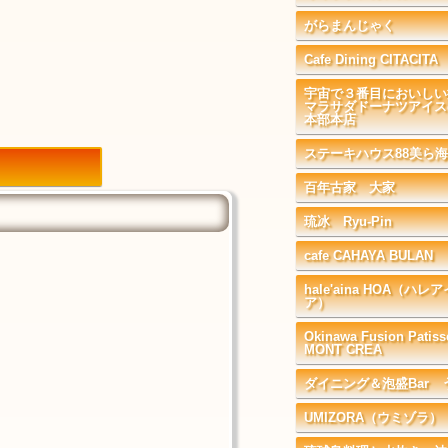
がらまんじゃく
Cafe Dining CITACITA
宇宙で３番目においしい
マラサダドーナツアイ
本部本店
ステーキハウス88美ら
百年古家 大家
琉冰 Ryu-Pin
cafe CAHAYA BULAN
hale'aina HOA（ハ
ア）
Okinawa Fusion Patiss
MONT CREA
ダイニング＆泡盛Bar 
UMIZORA（ウミゾラ）