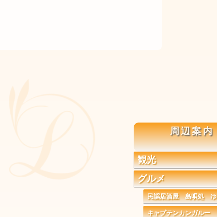
周辺案内
観光
グルメ
民謡居酒屋 島唄処 ゆ
キャプテンカンガルー