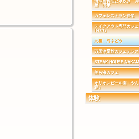
琉球島料理と水炊き 沖
屋 田芋
カフェレストラン長楽
テイクアウト専門カフェ『
Heart』
元祖 海ぶどう
万国津梁館カフェテラス
STEAK HOUSE NAKA
美ら海カフェ
オリオンビール園「やん
森」
体験