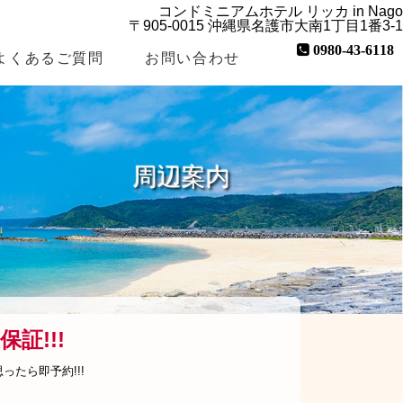
コンドミニアムホテル リッカ in Nago
〒905-0015 沖縄県名護市大南1丁目1番3-1
0980-43-6118
よくあるご質問
お問い合わせ
周辺案内
証!!!
たら即予約!!!