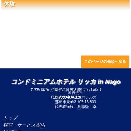
体験
このページの先頭へ戻る
コンドミニアムホテル リッカ in Nago
〒905-0015 沖縄県名護市大南1丁目1番3-1
運営会社
TEL:
株式会社リッカホテルズ
0980-43-6118
那覇市泉崎2-105-13-803
代表取締役 具志堅 卓
トップ
客室・サービス案内