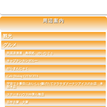
周辺案内
観光
グルメ
民謡居酒屋 島唄処 ゆいなぐぅ
キャプテンカンガルー
がらまんじゃく
Cafe Dining CITACITA
宇宙で３番目においしい揚げたてマラサダドーナツアイスのお店 本
部本店
ステーキハウス88美ら海店
百年古家 大家