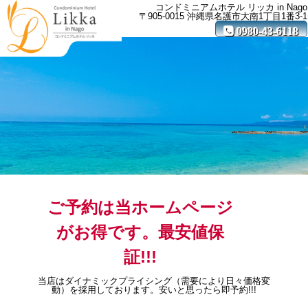
コンドミニアムホテル リッカ in Nago
〒905-0015 沖縄県名護市大南1丁目1番3-1
MENU
0980-43-6118
ご予約は当ホームページ
がお得です。最安値保
証!!!
当店はダイナミックプライシング（需要により日々価格変
動）を採用しております。安いと思ったら即予約!!!