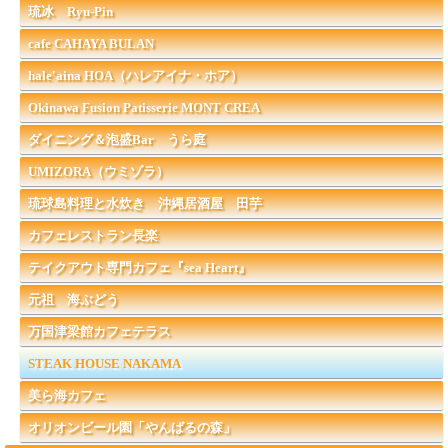
琉冰 Ryu-Pin
cafe CAHAYA BULAN
hale'aina HOA（ハレアイナ・ホア）
Okinawa Fusion Patisserie MONT CREA
ダイニング＆泡盛Bar うら庭
UMIZORA（ウミゾラ）
琉球島料理と水炊き 沖縄居酒屋 田芋
カフェレストラン長楽
テイクアウト専門カフェ『sea Heart』
元祖 海ぶどう
万国津梁館カフェテラス
STEAK HOUSE NAKAMA
美ら海カフェ
オリオンビール園「やんばるの森」