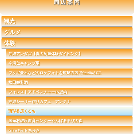
周辺案内
観光
グルメ
体験
沖縄アンダゴ【青の洞窟体験ダイビング】
今帰仁キャンプ場
フクギ並木などのロケフォトを琉球衣装でStudioACE
松田鍾乳洞
フォレストアドベンチャーIN恩納
沖縄シーサー作りカフェ アンテナ
琉球香房くるち
国頭村環境教育センターやんばる学びの森
GlassWork ちゅき