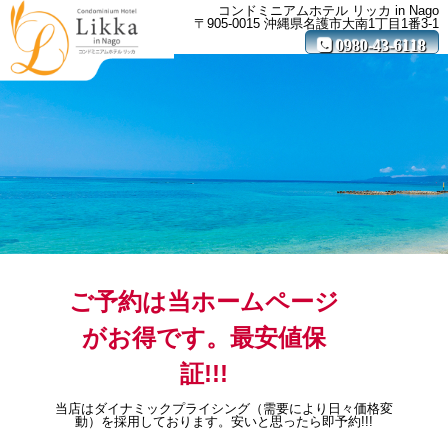
コンドミニアムホテル リッカ in Nago
〒905-0015 沖縄県名護市大南1丁目1番3-1
MENU
0980-43-6118
ご予約は当ホームページ
がお得です。最安値保
証!!!
当店はダイナミックプライシング（需要により日々価格変
動）を採用しております。安いと思ったら即予約!!!