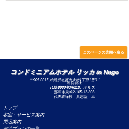
このページの先頭へ戻る
コンドミニアムホテル リッカ in Nago
〒905-0015 沖縄県名護市大南1丁目1番3-1
運営会社
TEL:
株式会社リッカホテルズ
0980-43-6118
那覇市泉崎2-105-13-803
代表取締役 具志堅 卓
トップ
客室・サービス案内
周辺案内
宿泊プランの一覧