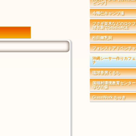
ビング】
今帰仁キャンプ場
フクギ並木などのロケフ
球衣装でStudioACE
松田鍾乳洞
フォレストアドベンチャ
沖縄シーサー作りカフェ
ナ
琉球香房くるち
国頭村環境教育センター
学びの森
GlassWork ちゅき