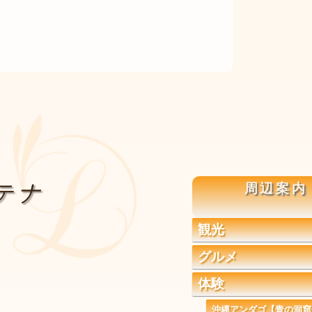
テナ
周辺案内
観光
グルメ
体験
沖縄アンダゴ【青の洞窟