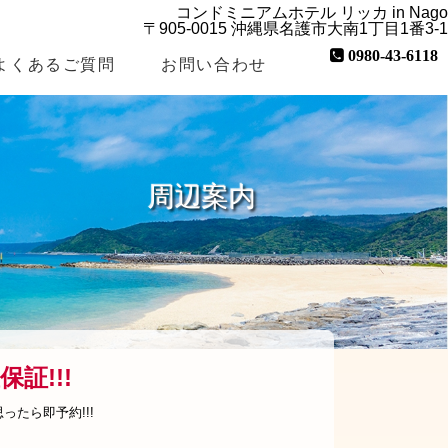
コンドミニアムホテル リッカ in Nago
〒905-0015 沖縄県名護市大南1丁目1番3-1
0980-43-6118
よくあるご質問
お問い合わせ
周辺案内
証!!!
たら即予約!!!